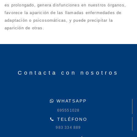
es prolongado, genera disfunciones en nuestros órganos,
favorece la aparición de las llamadas enfermedades de
adaptación o psicosomáticas, y puede precipitar la
aparición de otras.
Contacta con nosotros
WHATSAPP
695551028
TELÉFONO
983 334 889